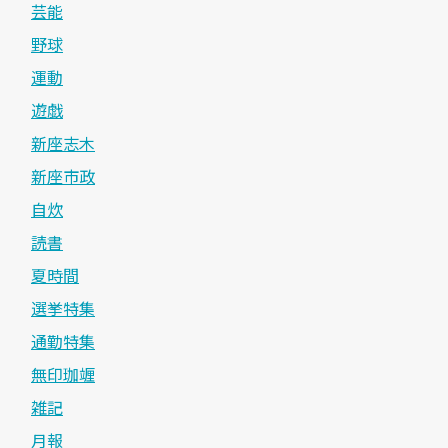
芸能
野球
運動
遊戯
新座志木
新座市政
自炊
読書
夏時間
選挙特集
通勤特集
無印珈竰
雑記
月報