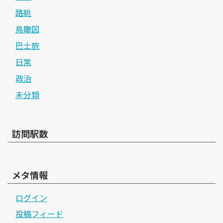
路眺
鳥瞰図
巴士旅
日常
政治
未分類
訪問駅数
メタ情報
ログイン
投稿フィード