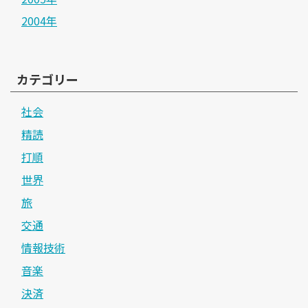
2004年
カテゴリー
社会
精読
打順
世界
旅
交通
情報技術
音楽
決済