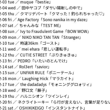
2-03 tue ／ muque「bestie」
-02-04 wed ／ 田中ヤコブ「ダサい陽射しの中で」
-02-05 thu ／ クマリデパート「クマった！釣られちゃった♡」
2-06 fri ／ Age Factory「Sono nanika in my daze」
02-07 sat ／ ちゃんみな「TEST ME」
2-08 sun ／ Ivy to Fraudulent Game「BOW WOW」
2-09 mon ／ NIKO NIKO TAN TAN「Stranger」
02-10 tue ／ 時速36km「ゴースト」
02-11 wed ／ mei ehara「悲しい運転手」
02-12 thu ／ CUTIE STREET「ぷりきゅきゅ」
02-13 fri ／ PEDRO「いたいのとんでけ」
2-14 sat ／ Rol3ert「savior」
02-15 sun ／ UNFAIR RULE「ポニーテール」
02-16 mon ／ Laughing Hick「マラカイト」
02-17 tue ／ the dadadadys「モォニンググロォリィ」
02-18 wed ／ 野口文「藤子」
-02-19 thu ／ ハルニシオン「ツインレイ」
-02-20 fri ／ ネクライトーキー「ら行が言えない、言葉が足りな
02-21 sat ／ OSHIKIKEIGO「インスタントナイト」