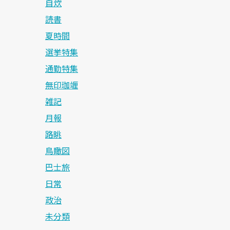
自炊
読書
夏時間
選挙特集
通勤特集
無印珈竰
雑記
月報
路眺
鳥瞰図
巴士旅
日常
政治
未分類