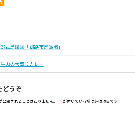
三郎式鳥瞰図「釧路市鳥瞰圖」
と牛肉の大盛りカレー
をどうぞ
が公開されることはありません。
※
が付いている欄は必須項目です