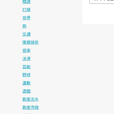
精読
打順
世界
旅
交通
情報技術
音楽
決済
芸能
野球
運動
遊戯
新座志木
新座市政