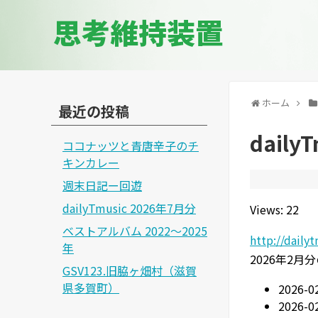
思考維持装置
ホーム
最近の投稿
daily
ココナッツと青唐辛子のチ
キンカレー
週末日記ー回遊
dailyTmusic 2026年7月分
Views: 22
ベストアルバム 2022～2025
http://daily
年
2026年2
GSV123.旧脇ヶ畑村（滋賀
県多賀町）
2026-
2026-