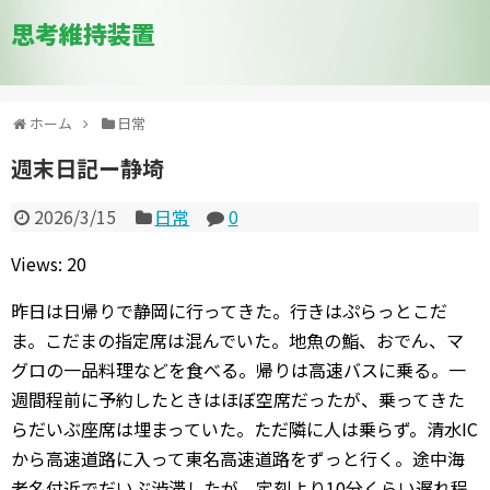
思考維持装置
ホーム
日常
週末日記ー静埼
2026/3/15
日常
0
Views: 20
昨日は日帰りで静岡に行ってきた。行きはぷらっとこだ
ま。こだまの指定席は混んでいた。地魚の鮨、おでん、マ
グロの一品料理などを食べる。帰りは高速バスに乗る。一
週間程前に予約したときはほぼ空席だったが、乗ってきた
らだいぶ座席は埋まっていた。ただ隣に人は乗らず。清水IC
から高速道路に入って東名高速道路をずっと行く。途中海
老名付近でだいぶ渋滞したが、定刻より10分くらい遅れ程