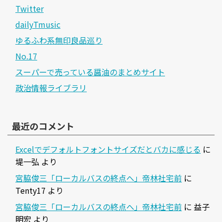
Twitter
dailyTmusic
ゆるふわ系無印良品巡り
No.17
スーパーで売っている醤油のまとめサイト
政治情報ライブラリ
最近のコメント
Excelでデフォルトフォントサイズだとバカに感じる
に
堤一弘
より
宮脇俊三「ローカルバスの終点へ」帝林社宅前
に
Tenty17
より
宮脇俊三「ローカルバスの終点へ」帝林社宅前
に
益子
明宏
より