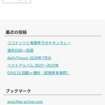
最近の投稿
ココナッツと青唐辛子のチキンカレー
週末日記ー回遊
dailyTmusic 2026年7月分
ベストアルバム 2022～2025年
GSV123.旧脇ヶ畑村（滋賀県多賀町）
ブックマーク
area.free-active.com