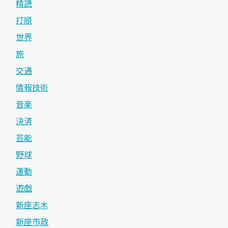
精読
打順
世界
旅
交通
情報技術
音楽
決済
芸能
野球
運動
遊戯
新座志木
新座市政