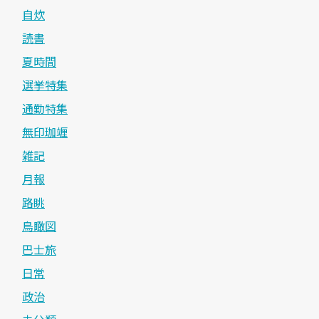
自炊
読書
夏時間
選挙特集
通勤特集
無印珈竰
雑記
月報
路眺
鳥瞰図
巴士旅
日常
政治