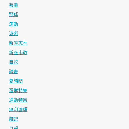
芸能
野球
運動
遊戯
新座志木
新座市政
自炊
読書
夏時間
選挙特集
通勤特集
無印珈竰
雑記
月報