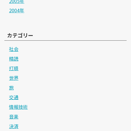
2005年
2004年
カテゴリー
社会
精読
打順
世界
旅
交通
情報技術
音楽
決済