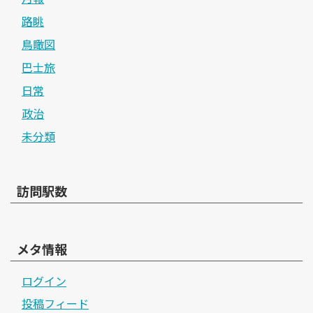
路眺
鳥瞰図
巴士旅
日常
政治
未分類
訪問駅数
メタ情報
ログイン
投稿フィード