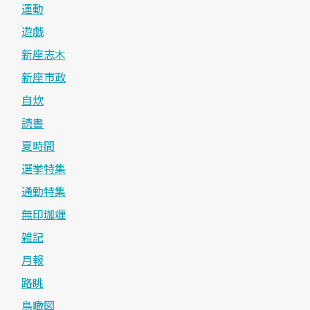
運動
遊戯
新座志木
新座市政
自炊
読書
夏時間
選挙特集
通勤特集
無印珈竰
雑記
月報
路眺
鳥瞰図