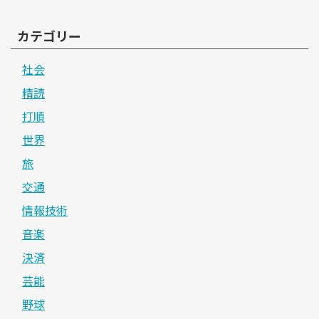
カテゴリー
社会
精読
打順
世界
旅
交通
情報技術
音楽
決済
芸能
野球