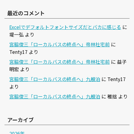
最近のコメント
Excelでデフォルトフォントサイズだとバカに感じる
に
堤一弘
より
宮脇俊三「ローカルバスの終点へ」帝林社宅前
に
Tenty17
より
宮脇俊三「ローカルバスの終点へ」帝林社宅前
に
益子
明宏
より
宮脇俊三「ローカルバスの終点へ」九艘泊
に
Tenty17
より
宮脇俊三「ローカルバスの終点へ」九艘泊
に
稚拙
より
アーカイブ
2026年