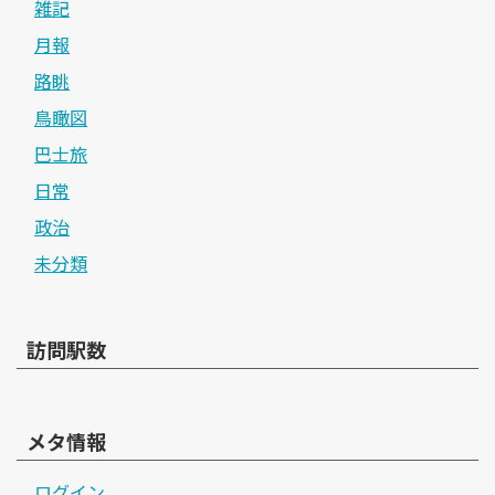
雑記
月報
路眺
鳥瞰図
巴士旅
日常
政治
未分類
訪問駅数
メタ情報
ログイン