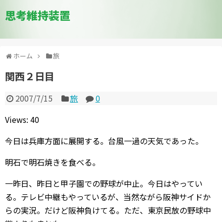
思考維持装置
ホーム
旅
関西２日目
2007/7/15
旅
0
Views: 40
今日は兵庫方面に展開する。台風一過の天気であった。
明石で明石焼きを食べる。
一昨日、昨日と甲子園での野球が中止。今日はやってい
る。テレビ中継もやっているが、当然ながら阪神サイドか
らの実況。だけど阪神負けてる。ただ、東京民放の野球中