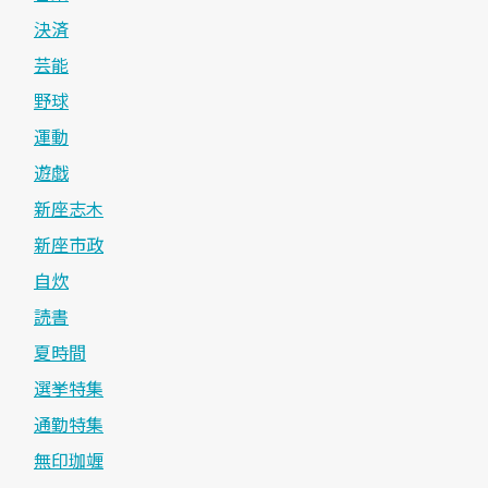
決済
芸能
野球
運動
遊戯
新座志木
新座市政
自炊
読書
夏時間
選挙特集
通勤特集
無印珈竰