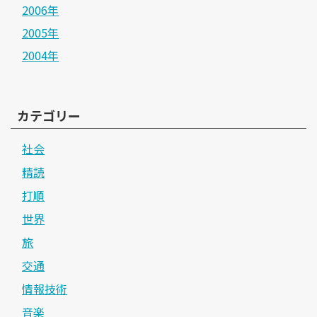
2006年
2005年
2004年
カテゴリー
社会
精読
打順
世界
旅
交通
情報技術
音楽