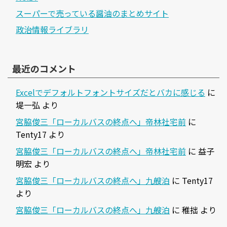
スーパーで売っている醤油のまとめサイト
政治情報ライブラリ
最近のコメント
Excelでデフォルトフォントサイズだとバカに感じる
に
堤一弘
より
宮脇俊三「ローカルバスの終点へ」帝林社宅前
に
Tenty17
より
宮脇俊三「ローカルバスの終点へ」帝林社宅前
に
益子
明宏
より
宮脇俊三「ローカルバスの終点へ」九艘泊
に
Tenty17
より
宮脇俊三「ローカルバスの終点へ」九艘泊
に
稚拙
より