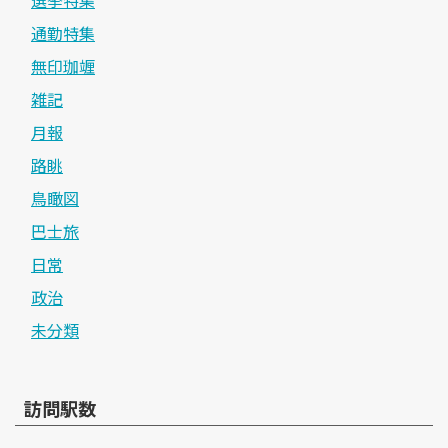
通勤特集
無印珈竰
雑記
月報
路眺
鳥瞰図
巴士旅
日常
政治
未分類
訪問駅数