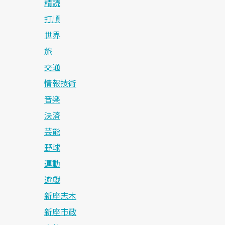
精読
打順
世界
旅
交通
情報技術
音楽
決済
芸能
野球
運動
遊戯
新座志木
新座市政