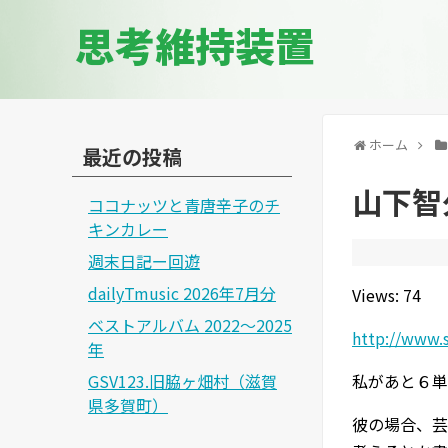
思考維持装置
ホーム
最近の投稿
山下智
ココナッツと青唐辛子のチ
キンカレー
週末日記ー回遊
dailyTmusic 2026年7月分
Views: 74
ベストアルバム 2022～2025
http://www.s
年
GSV123.旧脇ヶ畑村（滋賀
私があと６単
県多賀町）
彼の場合、芸