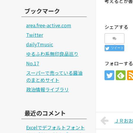
考えるとか書
ブックマーク
area.free-active.com
シェアする
Twitter
dailyTmusic
ツイート
ゆるふわ系無印良品巡り
No.17
フォローする
スーパーで売っている醤油
のまとめサイト
政治情報ライブラリ
最近のコメント
ＪＲお
Excelでデフォルトフォント