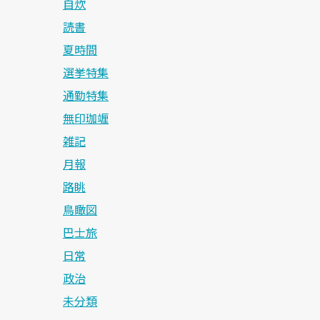
自炊
読書
夏時間
選挙特集
通勤特集
無印珈竰
雑記
月報
路眺
鳥瞰図
巴士旅
日常
政治
未分類