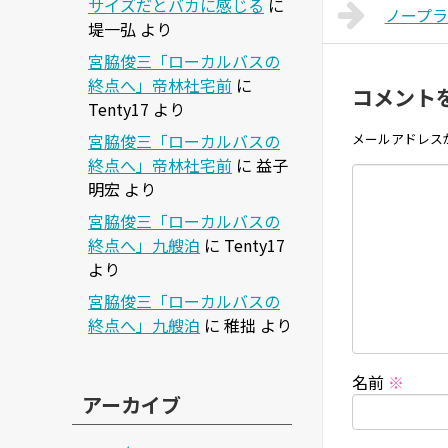
サイズだとバカに感じる
に
ノープ
堤一弘
より
宮脇俊三「ローカルバスの
終点へ」帝林社宅前
に
コメント
Tenty17
より
宮脇俊三「ローカルバスの
メールアドレス
終点へ」帝林社宅前
に
益子
明宏
より
宮脇俊三「ローカルバスの
終点へ」九艘泊
に
Tenty17
より
宮脇俊三「ローカルバスの
終点へ」九艘泊
に
稚拙
より
名前
※
アーカイブ