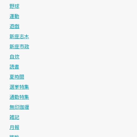
野球
運動
遊戯
新座志木
新座市政
自炊
読書
夏時間
選挙特集
通勤特集
無印珈竰
雑記
月報
路眺