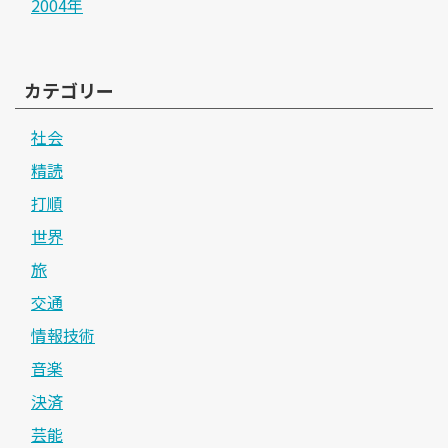
2004年
カテゴリー
社会
精読
打順
世界
旅
交通
情報技術
音楽
決済
芸能