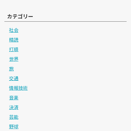
カテゴリー
社会
精読
打順
世界
旅
交通
情報技術
音楽
決済
芸能
野球