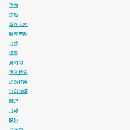
運動
遊戯
新座志木
新座市政
自炊
読書
夏時間
選挙特集
通勤特集
無印珈竰
雑記
月報
路眺
鳥瞰図