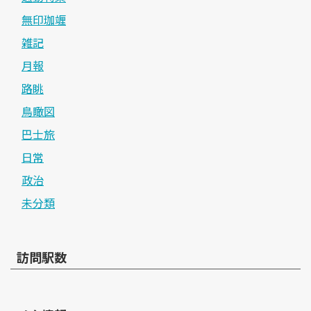
無印珈竰
雑記
月報
路眺
鳥瞰図
巴士旅
日常
政治
未分類
訪問駅数