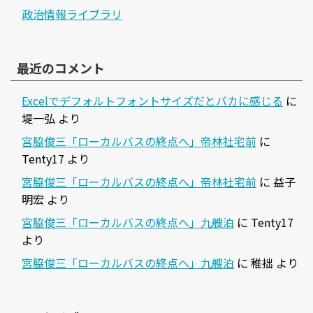
政治情報ライブラリ
最近のコメント
Excelでデフォルトフォントサイズだとバカに感じる
に
堤一弘
より
宮脇俊三「ローカルバスの終点へ」帝林社宅前
に
Tenty17
より
宮脇俊三「ローカルバスの終点へ」帝林社宅前
に
益子
明宏
より
宮脇俊三「ローカルバスの終点へ」九艘泊
に
Tenty17
より
宮脇俊三「ローカルバスの終点へ」九艘泊
に
稚拙
より