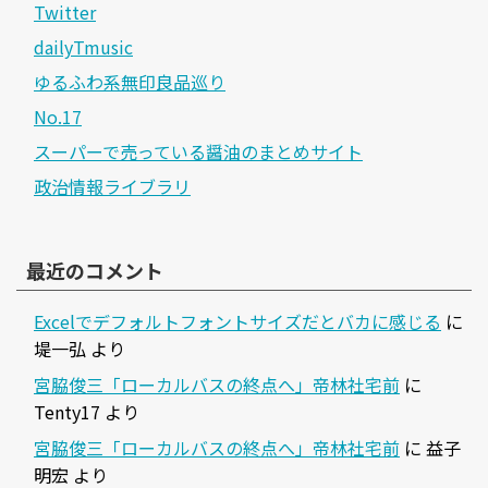
Twitter
dailyTmusic
ゆるふわ系無印良品巡り
No.17
スーパーで売っている醤油のまとめサイト
政治情報ライブラリ
最近のコメント
Excelでデフォルトフォントサイズだとバカに感じる
に
堤一弘
より
宮脇俊三「ローカルバスの終点へ」帝林社宅前
に
Tenty17
より
宮脇俊三「ローカルバスの終点へ」帝林社宅前
に
益子
明宏
より