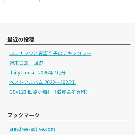
最近の投稿
ココナッツと青唐辛子のチキンカレー
週末日記ー回遊
dailyTmusic 2026年7月分
ベストアルバム 2022～2025年
GSV123.旧脇ヶ畑村（滋賀県多賀町）
ブックマーク
area.free-active.com