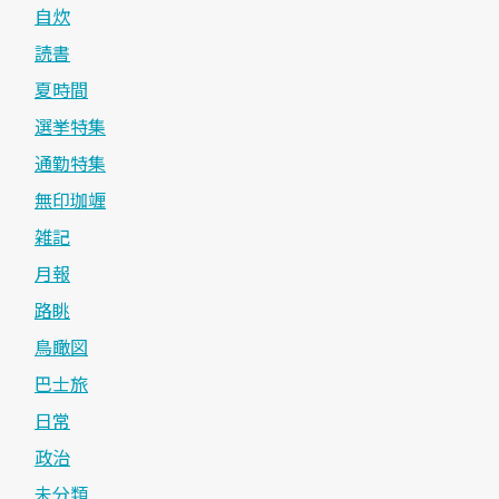
自炊
読書
夏時間
選挙特集
通勤特集
無印珈竰
雑記
月報
路眺
鳥瞰図
巴士旅
日常
政治
未分類