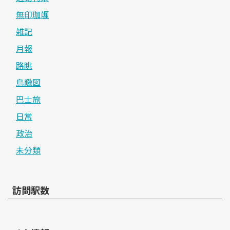
無印珈竰
雑記
月報
路眺
鳥瞰図
巴士旅
日常
政治
未分類
訪問駅数