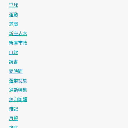
野球
運動
遊戯
新座志木
新座市政
自炊
読書
夏時間
選挙特集
通勤特集
無印珈竰
雑記
月報
路眺