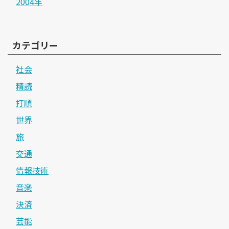
2004年
カテゴリー
社会
精読
打順
世界
旅
交通
情報技術
音楽
決済
芸能