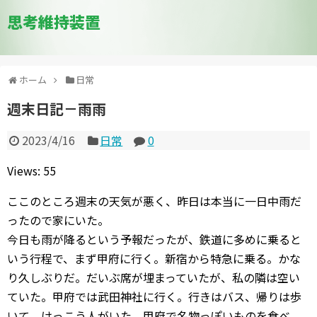
思考維持装置
ホーム
日常
週末日記－雨雨
2023/4/16
日常
0
Views: 55
ここのところ週末の天気が悪く、昨日は本当に一日中雨だ
ったので家にいた。
今日も雨が降るという予報だったが、鉄道に多めに乗ると
いう行程で、まず甲府に行く。新宿から特急に乗る。かな
り久しぶりだ。だいぶ席が埋まっていたが、私の隣は空い
ていた。甲府では武田神社に行く。行きはバス、帰りは歩
いて。けっこう人がいた。甲府で名物っぽいものを食べ