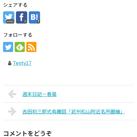
シェアする
error
0
フォローする
Tenty17
週末日記－春風
吉田初三郎式鳥瞰図「武州松山附近名所圖繪」
コメントをどうぞ